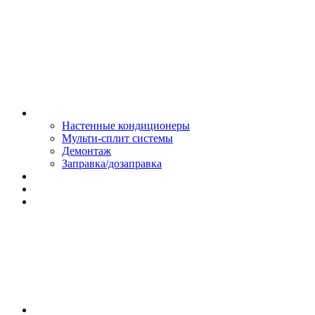
Монтаж и сервис
Настенные кондиционеры
Мульти-сплит системы
Демонтаж
Заправка/дозаправка
Доставка и оплата
Сертификаты
Обмен и возврат
Контакты