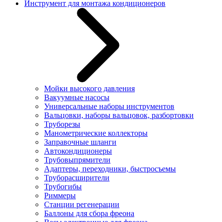
Инструмент для монтажа кондиционеров
Мойки высокого давления
Вакуумные насосы
Универсальные наборы инструментов
Вальцовки, наборы вальцовок, разбортовки
Труборезы
Манометрические коллекторы
Заправочные шланги
Автокондиционеры
Трубовыпрямители
Адаптеры, переходники, быстросъемы
Труборасширители
Трубогибы
Риммеры
Станции регенерации
Баллоны для сбора фреона