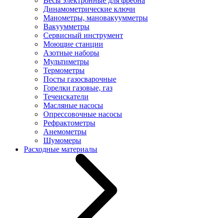
Весы электронные для фреона
Динамометрические ключи
Манометры, мановакуумметры
Вакуумметры
Сервисный инструмент
Моющие станции
Азотные наборы
Мультиметры
Термометры
Посты газосварочные
Горелки газовые, газ
Течеискатели
Масляные насосы
Опрессовочные насосы
Рефрактометры
Анемометры
Шумомеры
Расходные материалы