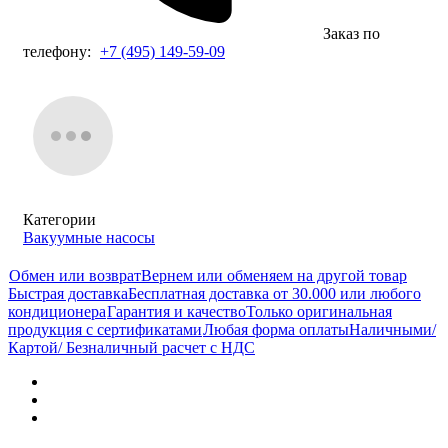
Заказ по
телефону:
+7 (495) 149-59-09
Категории
Вакуумные насосы
Обмен или возврат
Вернем или обменяем на другой товар
Быстрая доставка
Бесплатная доставка от 30.000 или любого
кондиционера
Гарантия и качество
Только оригинальная
продукция с сертификатами
Любая форма оплаты
Наличными/
Картой/ Безналичный расчет с НДС
Характеристики
Отзывы (0)
Документы