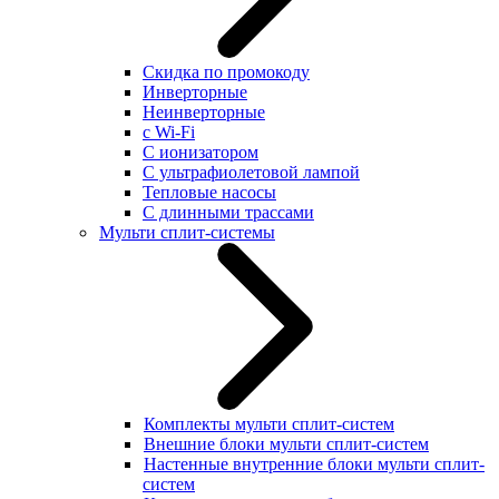
Скидка по промокоду
Инверторные
Неинверторные
с Wi-Fi
С ионизатором
С ультрафиолетовой лампой
Тепловые насосы
С длинными трассами
Мульти сплит-системы
Комплекты мульти сплит-систем
Внешние блоки мульти сплит-систем
Настенные внутренние блоки мульти сплит-
систем