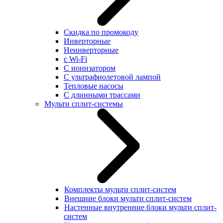
Скидка по промокоду
Инверторные
Неинверторные
с Wi-Fi
С ионизатором
С ультрафиолетовой лампой
Тепловые насосы
С длинными трассами
Мульти сплит-системы
Комплекты мульти сплит-систем
Внешние блоки мульти сплит-систем
Настенные внутренние блоки мульти сплит-
систем