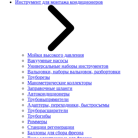
Инструмент для монтажа кондиционеров
Мойки высокого давления
Вакуумные насосы
Универсальные наборы инструментов
Вальцовки, наборы вальцовок, разбортовки
Труборезы
Манометрические коллекторы
Заправочные шланги
Автокондиционеры
Трубовыпрямители
Адаптеры, переходники, быстросъемы
Труборасширители
Трубогибы
Риммеры
Станции регенерации
Баллоны для сбора фреона