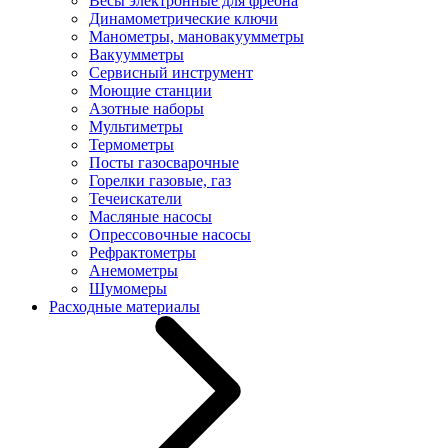
Весы электронные для фреона
Динамометрические ключи
Манометры, мановакуумметры
Вакуумметры
Сервисный инструмент
Моющие станции
Азотные наборы
Мультиметры
Термометры
Посты газосварочные
Горелки газовые, газ
Течеискатели
Масляные насосы
Опрессовочные насосы
Рефрактометры
Анемометры
Шумомеры
Расходные материалы