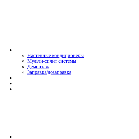
Монтаж и сервис
Настенные кондиционеры
Мульти-сплит системы
Демонтаж
Заправка/дозаправка
Доставка и оплата
Сертификаты
Обмен и возврат
Контакты