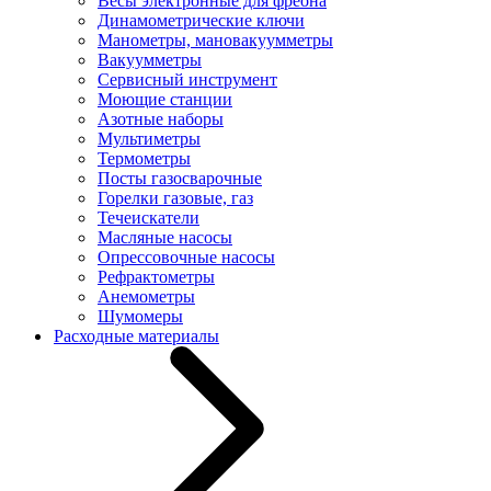
Весы электронные для фреона
Динамометрические ключи
Манометры, мановакуумметры
Вакуумметры
Сервисный инструмент
Моющие станции
Азотные наборы
Мультиметры
Термометры
Посты газосварочные
Горелки газовые, газ
Течеискатели
Масляные насосы
Опрессовочные насосы
Рефрактометры
Анемометры
Шумомеры
Расходные материалы