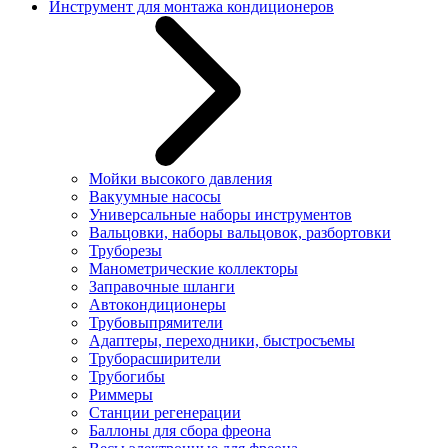
Инструмент для монтажа кондиционеров
Мойки высокого давления
Вакуумные насосы
Универсальные наборы инструментов
Вальцовки, наборы вальцовок, разбортовки
Труборезы
Манометрические коллекторы
Заправочные шланги
Автокондиционеры
Трубовыпрямители
Адаптеры, переходники, быстросъемы
Труборасширители
Трубогибы
Риммеры
Станции регенерации
Баллоны для сбора фреона