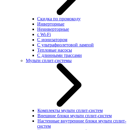
Скидка по промокоду
Инверторные
Неинверторные
с Wi-Fi
С ионизатором
С ультрафиолетовой лампой
Тепловые насосы
С длинными трассами
Мульти сплит-системы
Комплекты мульти сплит-систем
Внешние блоки мульти сплит-систем
Настенные внутренние блоки мульти сплит-
систем