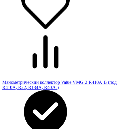
Манометрический коллектор Value VMG-2-R410A-B (под
R410A, R22, R134A, R407C)