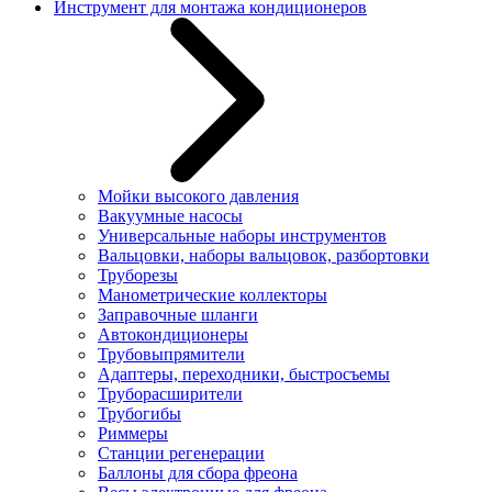
Инструмент для монтажа кондиционеров
Мойки высокого давления
Вакуумные насосы
Универсальные наборы инструментов
Вальцовки, наборы вальцовок, разбортовки
Труборезы
Манометрические коллекторы
Заправочные шланги
Автокондиционеры
Трубовыпрямители
Адаптеры, переходники, быстросъемы
Труборасширители
Трубогибы
Риммеры
Станции регенерации
Баллоны для сбора фреона