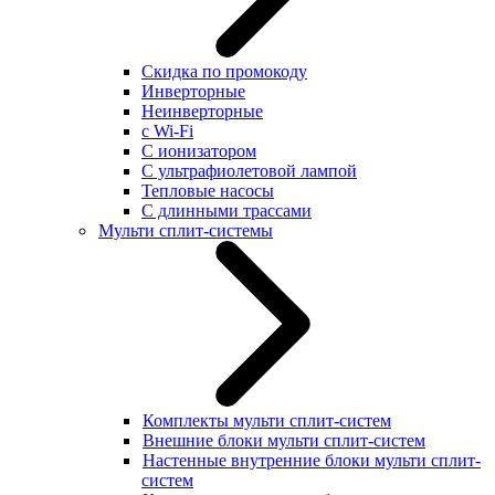
Скидка по промокоду
Инверторные
Неинверторные
с Wi-Fi
С ионизатором
С ультрафиолетовой лампой
Тепловые насосы
С длинными трассами
Мульти сплит-системы
Комплекты мульти сплит-систем
Внешние блоки мульти сплит-систем
Настенные внутренние блоки мульти сплит-
систем