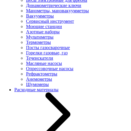
Весы электронные для фреона
Динамометрические ключи
Манометры, мановакуумметры
Вакуумметры
Сервисный инструмент
Моющие станции
Азотные наборы
Мультиметры
Термометры
Посты газосварочные
Горелки газовые, газ
Течеискатели
Масляные насосы
Опрессовочные насосы
Рефрактометры
Анемометры
Шумомеры
Расходные материалы