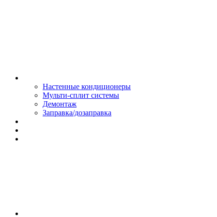
Монтаж и сервис
Настенные кондиционеры
Мульти-сплит системы
Демонтаж
Заправка/дозаправка
Доставка и оплата
Сертификаты
Обмен и возврат
Контакты