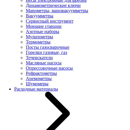
Весы электронные для фреона
Динамометрические ключи
Манометры, мановакуумметры
Вакуумметры
Сервисный инструмент
Моющие станции
Азотные наборы
Мультиметры
Термометры
Посты газосварочные
Горелки газовые, газ
Течеискатели
Масляные насосы
Опрессовочные насосы
Рефрактометры
Анемометры
Шумомеры
Расходные материалы