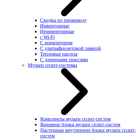
Скидка по промокоду
Инверторные
Неинверторные
с Wi-Fi
С ионизатором
С ультрафиолетовой лампой
Тепловые насосы
С длинными трассами
Мульти сплит-системы
Комплекты мульти сплит-систем
Внешние блоки мульти сплит-систем
Настенные внутренние блоки мульти сплит-
систем