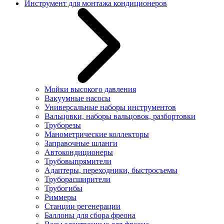
Инструмент для монтажа кондиционеров
Мойки высокого давления
Вакуумные насосы
Универсальные наборы инструментов
Вальцовки, наборы вальцовок, разбортовки
Труборезы
Манометрические коллекторы
Заправочные шланги
Автокондиционеры
Трубовыпрямители
Адаптеры, переходники, быстросъемы
Труборасширители
Трубогибы
Риммеры
Станции регенерации
Баллоны для сбора фреона