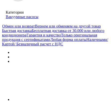
Категории
Вакуумные насосы
Обмен или возврат
Вернем или обменяем на другой товар
Быстрая доставка
Бесплатная доставка от 30.000 или любого
кондиционера
Гарантия и качество
Только оригинальная
продукция с сертификатами
Любая форма оплаты
Наличными/
Картой/ Безналичный расчет с НДС
Характеристики
Отзывы (1)
Документы