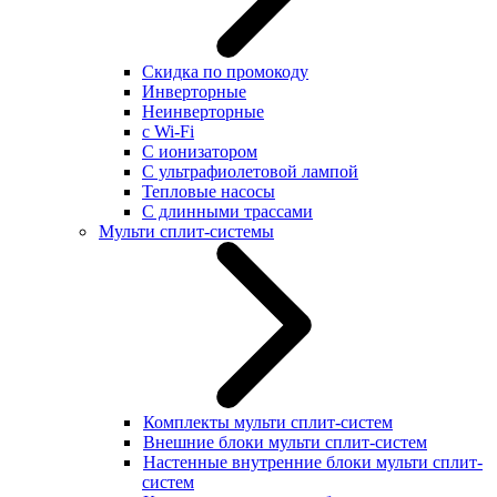
Скидка по промокоду
Инверторные
Неинверторные
с Wi-Fi
С ионизатором
С ультрафиолетовой лампой
Тепловые насосы
С длинными трассами
Мульти сплит-системы
Комплекты мульти сплит-систем
Внешние блоки мульти сплит-систем
Настенные внутренние блоки мульти сплит-
систем