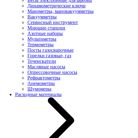
Весы электронные для фреона
Динамометрические ключи
Манометры, мановакуумметры
Вакуумметры
Сервисный инструмент
Моющие станции
Азотные наборы
Мультиметры
Термометры
Посты газосварочные
Горелки газовые, газ
Течеискатели
Масляные насосы
Опрессовочные насосы
Рефрактометры
Анемометры
Шумомеры
Расходные материалы