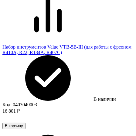
Набор инструментов Value VTB-5B-III (для работы с фреоном
R410A, R22, R134A, R407C)
В наличии
Код:
0403040003
16 801
₽
В корзину