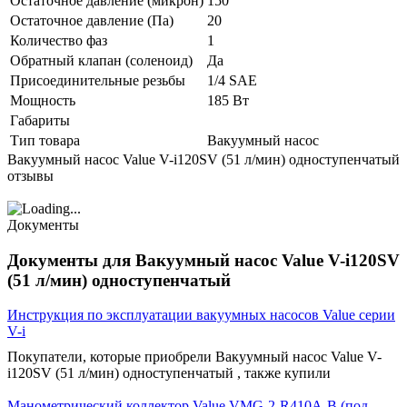
Остаточное давление (микрон)
150
Остаточное давление (Па)
20
Количество фаз
1
Обратный клапан (соленоид)
Да
Присоединительные резьбы
1/4 SAE
Мощность
185 Вт
Габариты
Тип товара
Вакуумный насос
Вакуумный насос Value V-i120SV (51 л/мин) одноступенчатый
отзывы
Документы
Документы для Вакуумный насос Value V-i120SV
(51 л/мин) одноступенчатый
Инструкция по эксплуатации вакуумных насосов Value серии
V-i
Покупатели, которые приобрели Вакуумный насос Value V-
i120SV (51 л/мин) одноступенчатый , также купили
Манометрический коллектор Value VMG-2-R410A-B (под