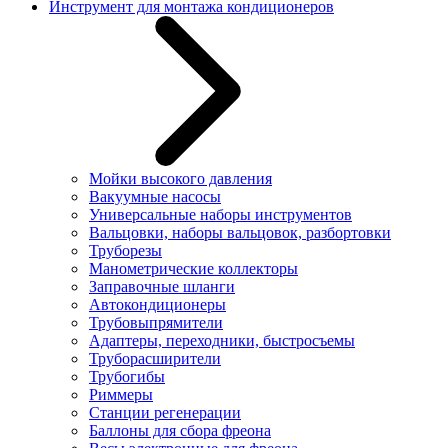
Инструмент для монтажа кондиционеров
Мойки высокого давления
Вакуумные насосы
Универсальные наборы инструментов
Вальцовки, наборы вальцовок, разбортовки
Труборезы
Манометрические коллекторы
Заправочные шланги
Автокондиционеры
Трубовыпрямители
Адаптеры, переходники, быстросъемы
Труборасширители
Трубогибы
Риммеры
Станции регенерации
Баллоны для сбора фреона