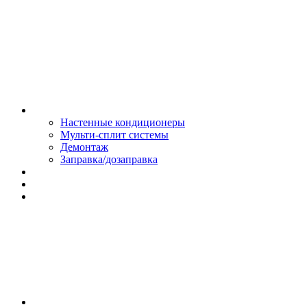
Монтаж и сервис
Настенные кондиционеры
Мульти-сплит системы
Демонтаж
Заправка/дозаправка
Доставка и оплата
Сертификаты
Обмен и возврат
Контакты