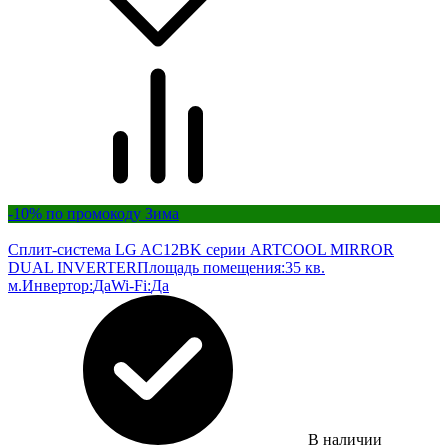
-10% по промокоду Зима
Сплит-система LG AC12BK серии ARTCOOL MIRROR
DUAL INVERTER
Площадь помещения:
35 кв.
м.
Инвертор:
Да
Wi-Fi:
Да
В наличии