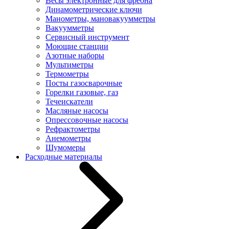
Весы электронные для фреона
Динамометрические ключи
Манометры, мановакуумметры
Вакуумметры
Сервисный инструмент
Моющие станции
Азотные наборы
Мультиметры
Термометры
Посты газосварочные
Горелки газовые, газ
Течеискатели
Масляные насосы
Опрессовочные насосы
Рефрактометры
Анемометры
Шумомеры
Расходные материалы