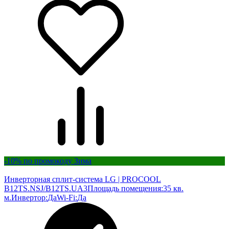
-10% по промокоду Зима
Инверторная сплит-система LG | PROCOOL
B12TS.NSJ/B12TS.UA3
Площадь помещения:
35 кв.
м.
Инвертор:
Да
Wi-Fi:
Да