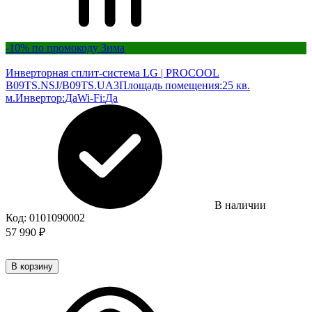
-10% по промокоду Зима
Инверторная сплит-система LG | PROCOOL
B09TS.NSJ/B09TS.UA3
Площадь помещения:
25 кв.
м.
Инвертор:
Да
Wi-Fi:
Да
В наличии
Код:
0101090002
57 990
₽
В корзину