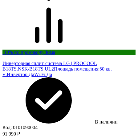
-10% по промокоду Зима
Инверторная сплит-система LG | PROCOOL
B18TS.NSK/B18TS.UL2
Площадь помещения:
50 кв.
м.
Инвертор:
Да
Wi-Fi:
Да
В наличии
Код:
0101090004
91 990
₽