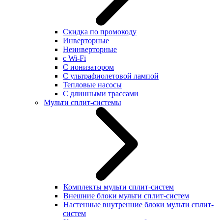
Скидка по промокоду
Инверторные
Неинверторные
с Wi-Fi
С ионизатором
С ультрафиолетовой лампой
Тепловые насосы
С длинными трассами
Мульти сплит-системы
Комплекты мульти сплит-систем
Внешние блоки мульти сплит-систем
Настенные внутренние блоки мульти сплит-
систем