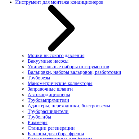
Инструмент для монтажа кондиционеров
Мойки высокого давления
Вакуумные насосы
Универсальные наборы инструментов
Вальцовки, наборы вальцовок, разбортовки
Труборезы
Манометрические коллекторы
Заправочные шланги
Автокондиционеры
Трубовыпрямители
Адаптеры, переходники, быстросъемы
Труборасширители
Трубогибы
Риммеры
Станции регенерации
Баллоны для сбора фреона