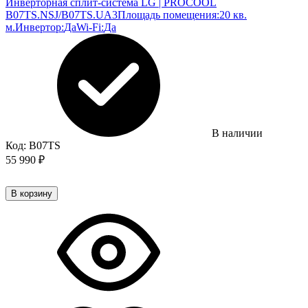
Инверторная сплит-система LG | PROCOOL
B07TS.NSJ/B07TS.UA3
Площадь помещения:
20 кв.
м.
Инвертор:
Да
Wi-Fi:
Да
В наличии
Код:
B07TS
55 990
₽
В корзину