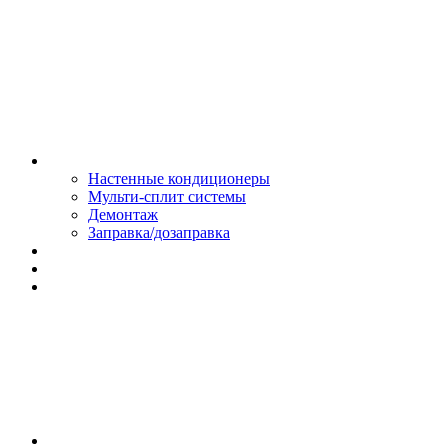
Монтаж и сервис
Настенные кондиционеры
Мульти-сплит системы
Демонтаж
Заправка/дозаправка
Доставка и оплата
Сертификаты
Обмен и возврат
Контакты