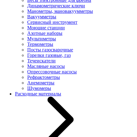
Весы электронные для фреона
Динамометрические ключи
Манометры, мановакуумметры
Вакуумметры
Сервисный инструмент
Моющие станции
Азотные наборы
Мультиметры
Термометры
Посты газосварочные
Горелки газовые, газ
Течеискатели
Масляные насосы
Опрессовочные насосы
Рефрактометры
Анемометры
Шумомеры
Расходные материалы