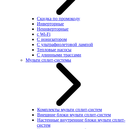
Скидка по промокоду
Инверторные
Неинверторные
с Wi-Fi
С ионизатором
С ультрафиолетовой лампой
Тепловые насосы
С длинными трассами
Мульти сплит-системы
Комплекты мульти сплит-систем
Внешние блоки мульти сплит-систем
Настенные внутренние блоки мульти сплит-
систем