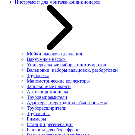
Инструмент для монтажа кондиционеров
Мойки высокого давления
Вакуумные насосы
Универсальные наборы инструментов
Вальцовки, наборы вальцовок, разбортовки
Труборезы
Манометрические коллекторы
Заправочные шланги
Автокондиционеры
Трубовыпрямители
Адаптеры, переходники, быстросъемы
Труборасширители
Трубогибы
Риммеры
Станции регенерации
Баллоны для сбора фреона