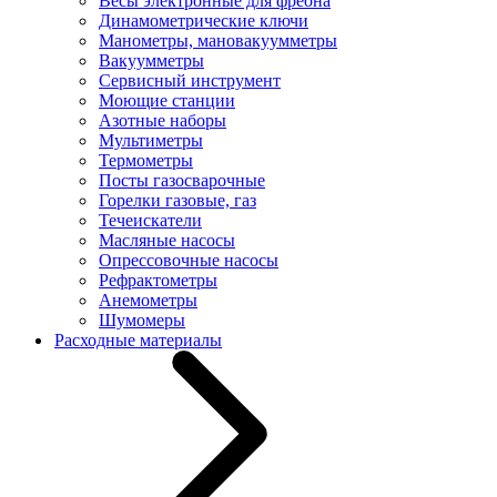
Весы электронные для фреона
Динамометрические ключи
Манометры, мановакуумметры
Вакуумметры
Сервисный инструмент
Моющие станции
Азотные наборы
Мультиметры
Термометры
Посты газосварочные
Горелки газовые, газ
Течеискатели
Масляные насосы
Опрессовочные насосы
Рефрактометры
Анемометры
Шумомеры
Расходные материалы