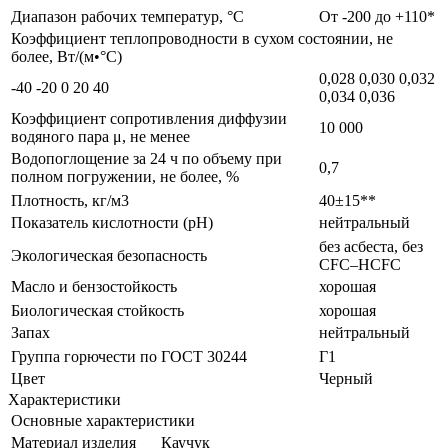
Диапазон рабочих температур, °C
От -200 до +110*
Коэффициент теплопроводности в сухом состоянии, не
более, Вт/(м•°C)
0,028 0,030 0,032
-40 -20 0 20 40
0,034 0,036
Коэффициент сопротивления диффузии
10 000
водяного пара μ, не менее
Водопоглощение за 24 ч по объему при
0,7
полном погружении, не более, %
Плотность, кг/м3
40±15**
Показатель кислотности (pH)
нейтральный
без асбеста, без
Экологическая безопасность
CFC–HCFC
Масло и бензостойкость
хорошая
Биологическая стойкость
хорошая
Запах
нейтральный
Группа горючести по ГОСТ 30244
Г1
Цвет
Черный
Характеристики
Основные характеристики
Материал изделия
Каучук