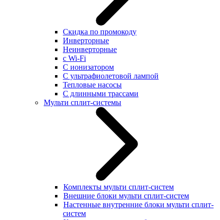
Скидка по промокоду
Инверторные
Неинверторные
с Wi-Fi
С ионизатором
С ультрафиолетовой лампой
Тепловые насосы
С длинными трассами
Мульти сплит-системы
Комплекты мульти сплит-систем
Внешние блоки мульти сплит-систем
Настенные внутренние блоки мульти сплит-
систем