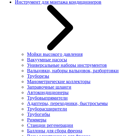
Инструмент для монтажа кондиционеров
Мойки высокого давления
Вакуумные насосы
Универсальные наборы инструментов
Вальцовки, наборы вальцовок, разбортовки
Труборезы
Манометрические коллекторы
Заправочные шланги
Автокондиционеры
Трубовыпрямители
Адаптеры, переходники, быстросъемы
Труборасширители
Трубогибы
Риммеры
Станции регенерации
Баллоны для сбора фреона