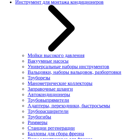
Инструмент для монтажа кондиционеров
Мойки высокого давления
Вакуумные насосы
Универсальные наборы инструментов
Вальцовки, наборы вальцовок, разбортовки
Труборезы
Манометрические коллекторы
Заправочные шланги
Автокондиционеры
Трубовыпрямители
Адаптеры, переходники, быстросъемы
Труборасширители
Трубогибы
Риммеры
Станции регенерации
Баллоны для сбора фреона