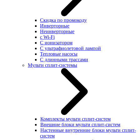
Скидка по промокоду
Инверторные
Неинверторные
с Wi-Fi
С ионизатором
С ультрафиолетовой лампой
Тепловые насосы
С длинными трассами
Мульти сплит-системы
Комплекты мульти сплит-систем
Внешние блоки мульти сплит-систем
Настенные внутренние блоки мульти сплит-
систем