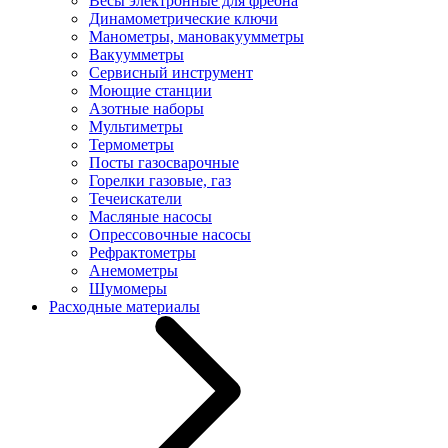
Весы электронные для фреона
Динамометрические ключи
Манометры, мановакуумметры
Вакуумметры
Сервисный инструмент
Моющие станции
Азотные наборы
Мультиметры
Термометры
Посты газосварочные
Горелки газовые, газ
Течеискатели
Масляные насосы
Опрессовочные насосы
Рефрактометры
Анемометры
Шумомеры
Расходные материалы