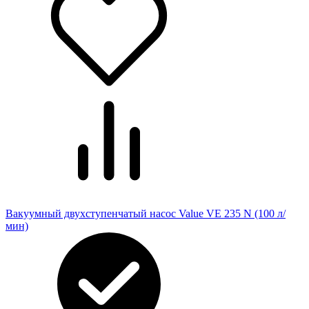
Вакуумный двухступенчатый насос Value VE 235 N (100 л/
мин)