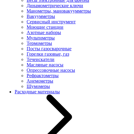
Весы электронные для фреона
Динамометрические ключи
Манометры, мановакуумметры
Вакуумметры
Сервисный инструмент
Моющие станции
Азотные наборы
Мультиметры
Термометры
Посты газосварочные
Горелки газовые, газ
Течеискатели
Масляные насосы
Опрессовочные насосы
Рефрактометры
Анемометры
Шумомеры
Расходные материалы