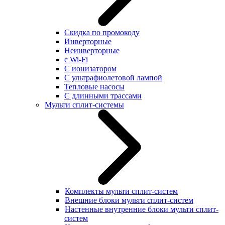
Скидка по промокоду
Инверторные
Неинверторные
с Wi-Fi
С ионизатором
С ультрафиолетовой лампой
Тепловые насосы
С длинными трассами
Мульти сплит-системы
Комплекты мульти сплит-систем
Внешние блоки мульти сплит-систем
Настенные внутренние блоки мульти сплит-
систем