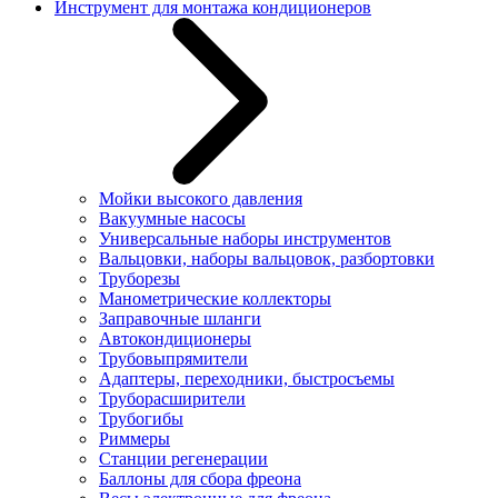
Инструмент для монтажа кондиционеров
Мойки высокого давления
Вакуумные насосы
Универсальные наборы инструментов
Вальцовки, наборы вальцовок, разбортовки
Труборезы
Манометрические коллекторы
Заправочные шланги
Автокондиционеры
Трубовыпрямители
Адаптеры, переходники, быстросъемы
Труборасширители
Трубогибы
Риммеры
Станции регенерации
Баллоны для сбора фреона