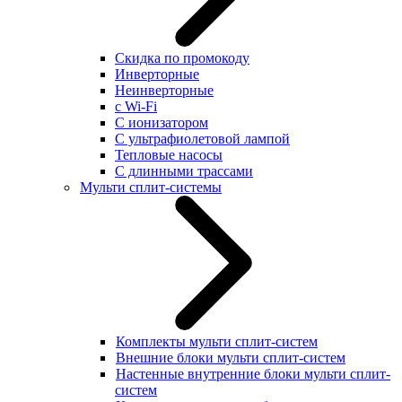
Скидка по промокоду
Инверторные
Неинверторные
с Wi-Fi
С ионизатором
С ультрафиолетовой лампой
Тепловые насосы
С длинными трассами
Мульти сплит-системы
Комплекты мульти сплит-систем
Внешние блоки мульти сплит-систем
Настенные внутренние блоки мульти сплит-
систем