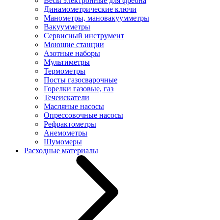
Весы электронные для фреона
Динамометрические ключи
Манометры, мановакуумметры
Вакуумметры
Сервисный инструмент
Моющие станции
Азотные наборы
Мультиметры
Термометры
Посты газосварочные
Горелки газовые, газ
Течеискатели
Масляные насосы
Опрессовочные насосы
Рефрактометры
Анемометры
Шумомеры
Расходные материалы