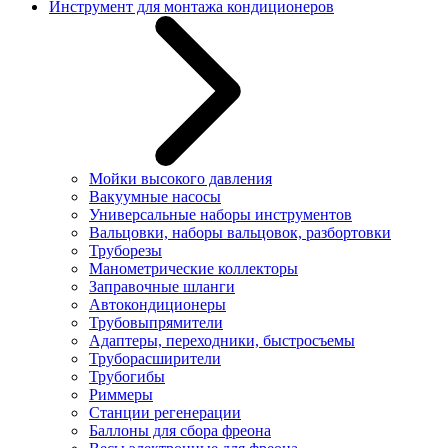
Инструмент для монтажа кондиционеров
Мойки высокого давления
Вакуумные насосы
Универсальные наборы инструментов
Вальцовки, наборы вальцовок, разбортовки
Труборезы
Манометрические коллекторы
Заправочные шланги
Автокондиционеры
Трубовыпрямители
Адаптеры, переходники, быстросъемы
Труборасширители
Трубогибы
Риммеры
Станции регенерации
Баллоны для сбора фреона