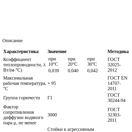
Описание
Характеристика
Значение
Методика
при
при
при
Коэффициент
ГОСТ
10°С
20°С
30°С
теплопроводности, λ
32025-
Вт/(м·°С)
2012
0,039
0,040
0,042
Максимальная
ГОСТ EN
рабочая температура,
+ 95
14707-
°С
2011
ГОСТ
Группа горючести
Г1
30244-94
Фактор
ГОСТ
сопротивления
3000
32303-
диффузии водяного
2011
пара μ, не менее
Cтойки к агрессивным