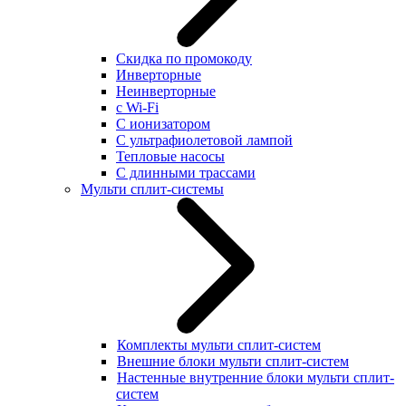
Скидка по промокоду
Инверторные
Неинверторные
с Wi-Fi
С ионизатором
С ультрафиолетовой лампой
Тепловые насосы
С длинными трассами
Мульти сплит-системы
Комплекты мульти сплит-систем
Внешние блоки мульти сплит-систем
Настенные внутренние блоки мульти сплит-
систем