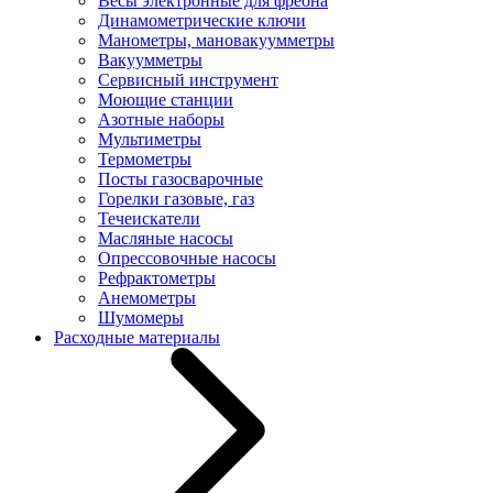
Весы электронные для фреона
Динамометрические ключи
Манометры, мановакуумметры
Вакуумметры
Сервисный инструмент
Моющие станции
Азотные наборы
Мультиметры
Термометры
Посты газосварочные
Горелки газовые, газ
Течеискатели
Масляные насосы
Опрессовочные насосы
Рефрактометры
Анемометры
Шумомеры
Расходные материалы