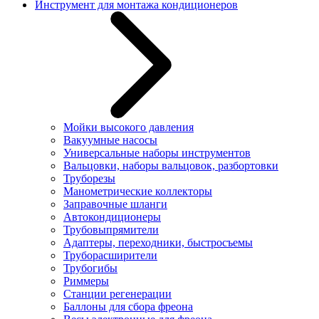
Инструмент для монтажа кондиционеров
Мойки высокого давления
Вакуумные насосы
Универсальные наборы инструментов
Вальцовки, наборы вальцовок, разбортовки
Труборезы
Манометрические коллекторы
Заправочные шланги
Автокондиционеры
Трубовыпрямители
Адаптеры, переходники, быстросъемы
Труборасширители
Трубогибы
Риммеры
Станции регенерации
Баллоны для сбора фреона