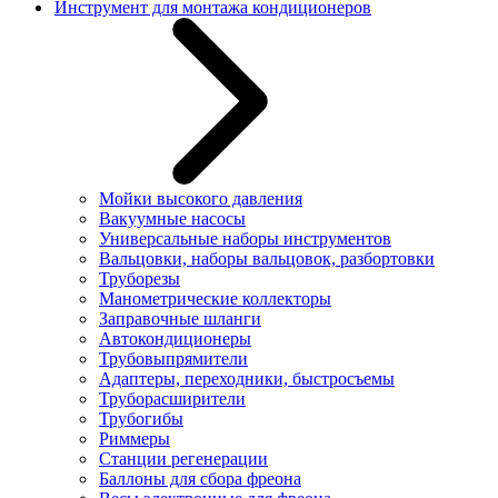
Инструмент для монтажа кондиционеров
Мойки высокого давления
Вакуумные насосы
Универсальные наборы инструментов
Вальцовки, наборы вальцовок, разбортовки
Труборезы
Манометрические коллекторы
Заправочные шланги
Автокондиционеры
Трубовыпрямители
Адаптеры, переходники, быстросъемы
Труборасширители
Трубогибы
Риммеры
Станции регенерации
Баллоны для сбора фреона