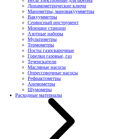
Весы электронные для фреона
Динамометрические ключи
Манометры, мановакуумметры
Вакуумметры
Сервисный инструмент
Моющие станции
Азотные наборы
Мультиметры
Термометры
Посты газосварочные
Горелки газовые, газ
Течеискатели
Масляные насосы
Опрессовочные насосы
Рефрактометры
Анемометры
Шумомеры
Расходные материалы