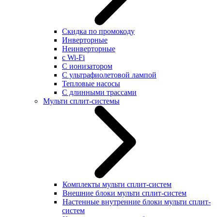
Скидка по промокоду
Инверторные
Неинверторные
с Wi-Fi
С ионизатором
С ультрафиолетовой лампой
Тепловые насосы
С длинными трассами
Мульти сплит-системы
Комплекты мульти сплит-систем
Внешние блоки мульти сплит-систем
Настенные внутренние блоки мульти сплит-
систем