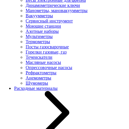
Весы электронные для фреона
Динамометрические ключи
Манометры, мановакуумметры
Вакуумметры
Сервисный инструмент
Моющие станции
Азотные наборы
Мультиметры
Термометры
Посты газосварочные
Горелки газовые, газ
Течеискатели
Масляные насосы
Опрессовочные насосы
Рефрактометры
Анемометры
Шумомеры
Расходные материалы