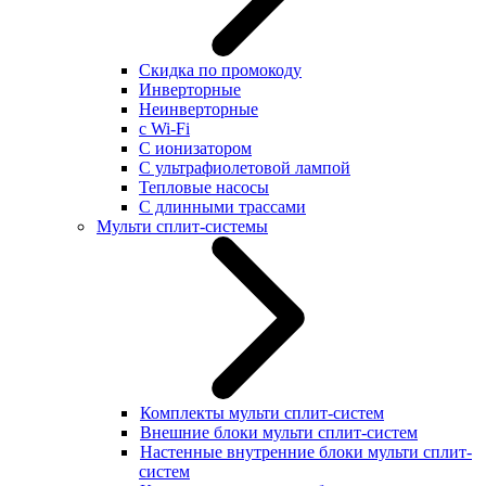
Скидка по промокоду
Инверторные
Неинверторные
с Wi-Fi
С ионизатором
С ультрафиолетовой лампой
Тепловые насосы
С длинными трассами
Мульти сплит-системы
Комплекты мульти сплит-систем
Внешние блоки мульти сплит-систем
Настенные внутренние блоки мульти сплит-
систем