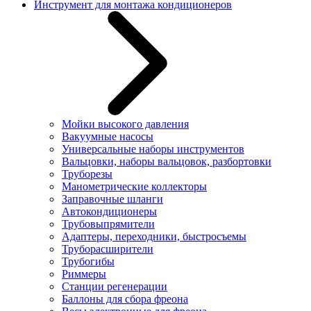
Инструмент для монтажа кондиционеров
Мойки высокого давления
Вакуумные насосы
Универсальные наборы инструментов
Вальцовки, наборы вальцовок, разбортовки
Труборезы
Манометрические коллекторы
Заправочные шланги
Автокондиционеры
Трубовыпрямители
Адаптеры, переходники, быстросъемы
Труборасширители
Трубогибы
Риммеры
Станции регенерации
Баллоны для сбора фреона