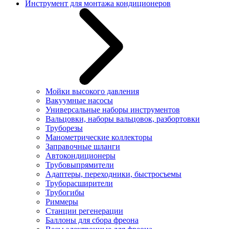
Инструмент для монтажа кондиционеров
Мойки высокого давления
Вакуумные насосы
Универсальные наборы инструментов
Вальцовки, наборы вальцовок, разбортовки
Труборезы
Манометрические коллекторы
Заправочные шланги
Автокондиционеры
Трубовыпрямители
Адаптеры, переходники, быстросъемы
Труборасширители
Трубогибы
Риммеры
Станции регенерации
Баллоны для сбора фреона