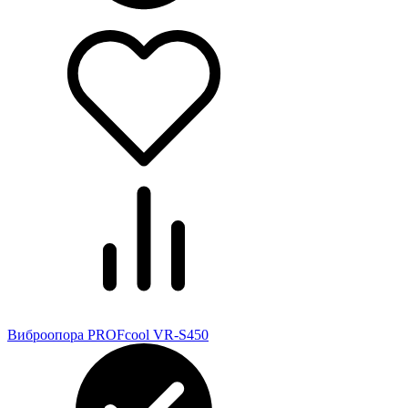
Виброопора PROFcool VR-S450