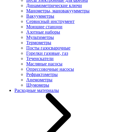
Весы электронные для фреона
Динамометрические ключи
Манометры, мановакуумметры
Вакуумметры
Сервисный инструмент
Моющие станции
Азотные наборы
Мультиметры
Термометры
Посты газосварочные
Горелки газовые, газ
Течеискатели
Масляные насосы
Опрессовочные насосы
Рефрактометры
Анемометры
Шумомеры
Расходные материалы