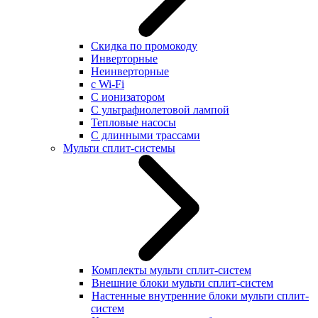
Скидка по промокоду
Инверторные
Неинверторные
с Wi-Fi
С ионизатором
С ультрафиолетовой лампой
Тепловые насосы
С длинными трассами
Мульти сплит-системы
Комплекты мульти сплит-систем
Внешние блоки мульти сплит-систем
Настенные внутренние блоки мульти сплит-
систем