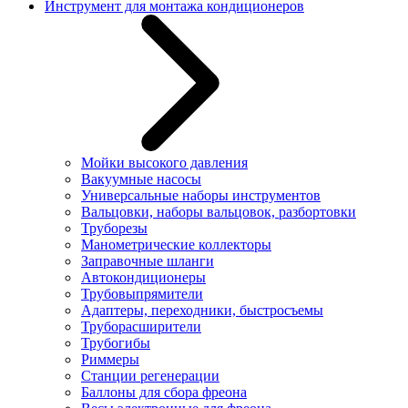
Инструмент для монтажа кондиционеров
Мойки высокого давления
Вакуумные насосы
Универсальные наборы инструментов
Вальцовки, наборы вальцовок, разбортовки
Труборезы
Манометрические коллекторы
Заправочные шланги
Автокондиционеры
Трубовыпрямители
Адаптеры, переходники, быстросъемы
Труборасширители
Трубогибы
Риммеры
Станции регенерации
Баллоны для сбора фреона