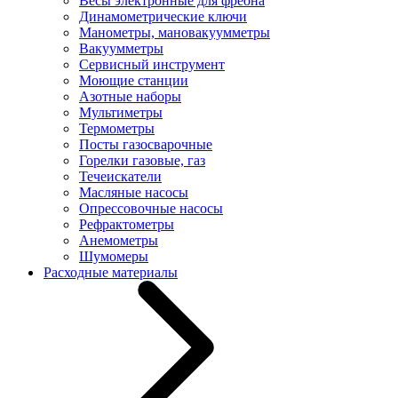
Весы электронные для фреона
Динамометрические ключи
Манометры, мановакуумметры
Вакуумметры
Сервисный инструмент
Моющие станции
Азотные наборы
Мультиметры
Термометры
Посты газосварочные
Горелки газовые, газ
Течеискатели
Масляные насосы
Опрессовочные насосы
Рефрактометры
Анемометры
Шумомеры
Расходные материалы