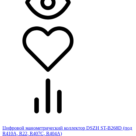
Цифровой манометрический коллектор DSZH ST-B268D (под
R410A, R22, R407С, R404A)