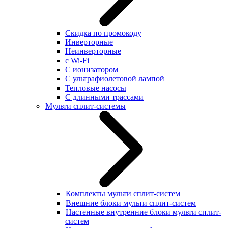
Скидка по промокоду
Инверторные
Неинверторные
с Wi-Fi
С ионизатором
С ультрафиолетовой лампой
Тепловые насосы
С длинными трассами
Мульти сплит-системы
Комплекты мульти сплит-систем
Внешние блоки мульти сплит-систем
Настенные внутренние блоки мульти сплит-
систем