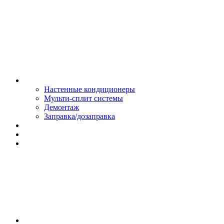
Монтаж и сервис
Настенные кондиционеры
Мульти-сплит системы
Демонтаж
Заправка/дозаправка
Доставка и оплата
Сертификаты
Обмен и возврат
Контакты