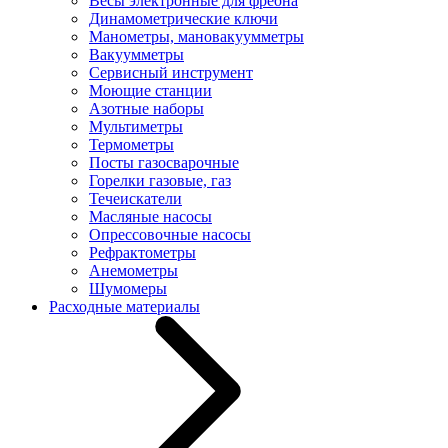
Весы электронные для фреона
Динамометрические ключи
Манометры, мановакуумметры
Вакуумметры
Сервисный инструмент
Моющие станции
Азотные наборы
Мультиметры
Термометры
Посты газосварочные
Горелки газовые, газ
Течеискатели
Масляные насосы
Опрессовочные насосы
Рефрактометры
Анемометры
Шумомеры
Расходные материалы