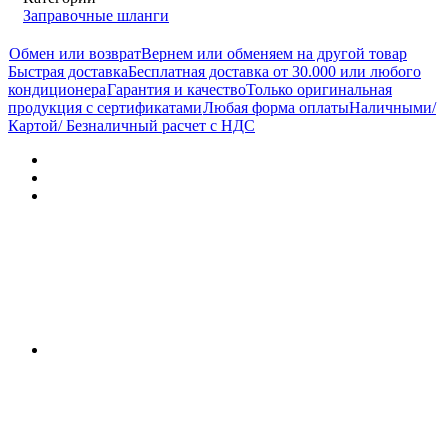
Заправочные шланги
Обмен или возврат
Вернем или обменяем на другой товар
Быстрая доставка
Бесплатная доставка от 30.000 или любого
кондиционера
Гарантия и качество
Только оригинальная
продукция с сертификатами
Любая форма оплаты
Наличными/
Картой/ Безналичный расчет с НДС
Характеристики
Отзывы (0)
Документы