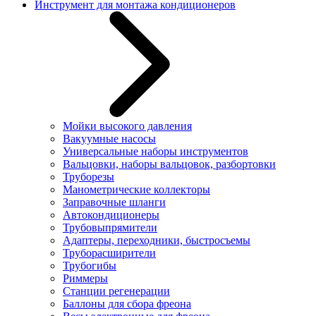
Инструмент для монтажа кондиционеров
Мойки высокого давления
Вакуумные насосы
Универсальные наборы инструментов
Вальцовки, наборы вальцовок, разбортовки
Труборезы
Манометрические коллекторы
Заправочные шланги
Автокондиционеры
Трубовыпрямители
Адаптеры, переходники, быстросъемы
Труборасширители
Трубогибы
Риммеры
Станции регенерации
Баллоны для сбора фреона