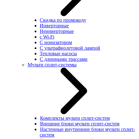
Скидка по промокоду
Инверторные
Неинверторные
с Wi-Fi
С ионизатором
С ультрафиолетовой лампой
Тепловые насосы
С длинными трассами
Мульти сплит-системы
Комплекты мульти сплит-систем
Внешние блоки мульти сплит-систем
Настенные внутренние блоки мульти сплит-
систем