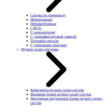
Скидка по промокоду
Инверторные
Неинверторные
с Wi-Fi
С ионизатором
С ультрафиолетовой лампой
Тепловые насосы
С длинными трассами
Мульти сплит-системы
Комплекты мульти сплит-систем
Внешние блоки мульти сплит-систем
Настенные внутренние блоки мульти сплит-
систем