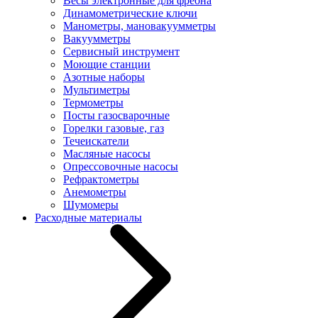
Весы электронные для фреона
Динамометрические ключи
Манометры, мановакуумметры
Вакуумметры
Сервисный инструмент
Моющие станции
Азотные наборы
Мультиметры
Термометры
Посты газосварочные
Горелки газовые, газ
Течеискатели
Масляные насосы
Опрессовочные насосы
Рефрактометры
Анемометры
Шумомеры
Расходные материалы