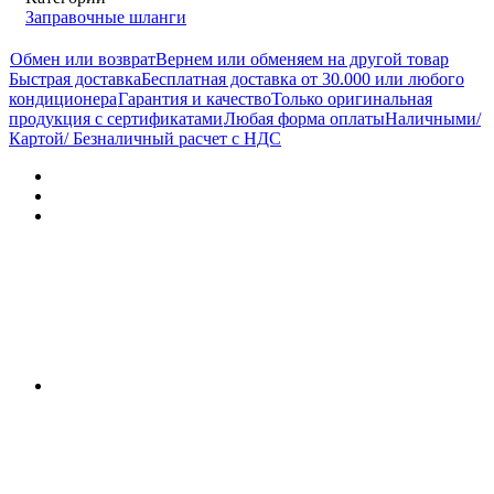
Заправочные шланги
Обмен или возврат
Вернем или обменяем на другой товар
Быстрая доставка
Бесплатная доставка от 30.000 или любого
кондиционера
Гарантия и качество
Только оригинальная
продукция с сертификатами
Любая форма оплаты
Наличными/
Картой/ Безналичный расчет с НДС
Характеристики
Отзывы (0)
Документы