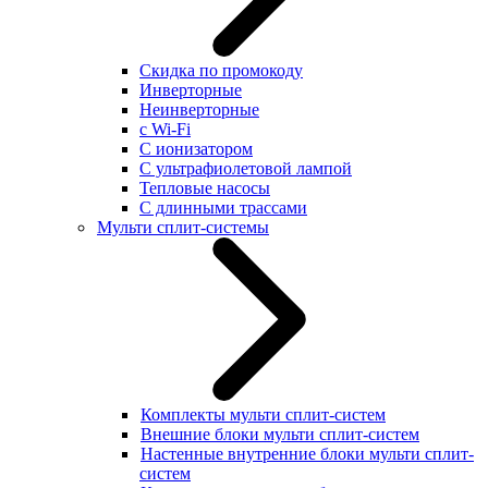
Скидка по промокоду
Инверторные
Неинверторные
с Wi-Fi
С ионизатором
С ультрафиолетовой лампой
Тепловые насосы
С длинными трассами
Мульти сплит-системы
Комплекты мульти сплит-систем
Внешние блоки мульти сплит-систем
Настенные внутренние блоки мульти сплит-
систем