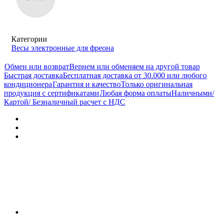
Категории
Весы электронные для фреона
Обмен или возврат
Вернем или обменяем на другой товар
Быстрая доставка
Бесплатная доставка от 30.000 или любого
кондиционера
Гарантия и качество
Только оригинальная
продукция с сертификатами
Любая форма оплаты
Наличными/
Картой/ Безналичный расчет с НДС
Характеристики
Отзывы (0)
Документы