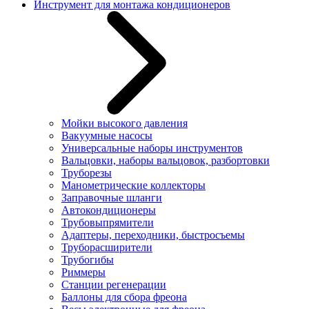
Инструмент для монтажа кондиционеров
Мойки высокого давления
Вакуумные насосы
Универсальные наборы инструментов
Вальцовки, наборы вальцовок, разбортовки
Труборезы
Манометрические коллекторы
Заправочные шланги
Автокондиционеры
Трубовыпрямители
Адаптеры, переходники, быстросъемы
Труборасширители
Трубогибы
Риммеры
Станции регенерации
Баллоны для сбора фреона