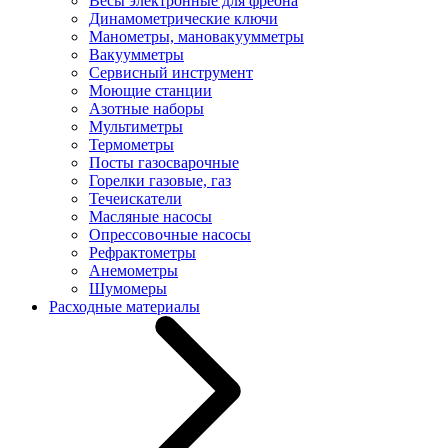
Весы электронные для фреона
Динамометрические ключи
Манометры, мановакуумметры
Вакуумметры
Сервисный инструмент
Моющие станции
Азотные наборы
Мультиметры
Термометры
Посты газосварочные
Горелки газовые, газ
Течеискатели
Масляные насосы
Опрессовочные насосы
Рефрактометры
Анемометры
Шумомеры
Расходные материалы