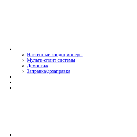
Монтаж и сервис
Настенные кондиционеры
Мульти-сплит системы
Демонтаж
Заправка/дозаправка
Доставка и оплата
Сертификаты
Обмен и возврат
Контакты