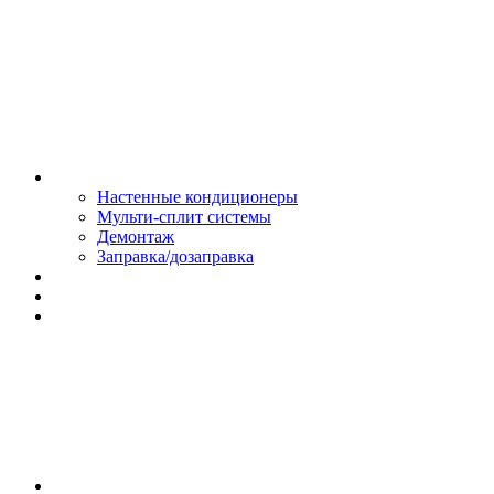
Монтаж и сервис
Настенные кондиционеры
Мульти-сплит системы
Демонтаж
Заправка/дозаправка
Доставка и оплата
Сертификаты
Обмен и возврат
Контакты