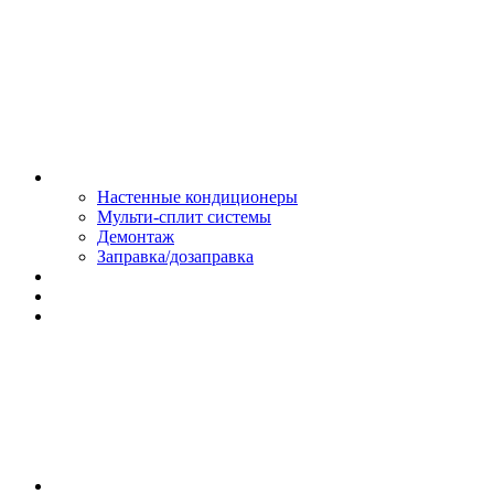
Монтаж и сервис
Настенные кондиционеры
Мульти-сплит системы
Демонтаж
Заправка/дозаправка
Доставка и оплата
Сертификаты
Обмен и возврат
Контакты