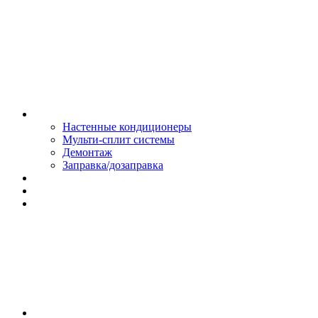
Монтаж и сервис
Настенные кондиционеры
Мульти-сплит системы
Демонтаж
Заправка/дозаправка
Доставка и оплата
Сертификаты
Обмен и возврат
Контакты