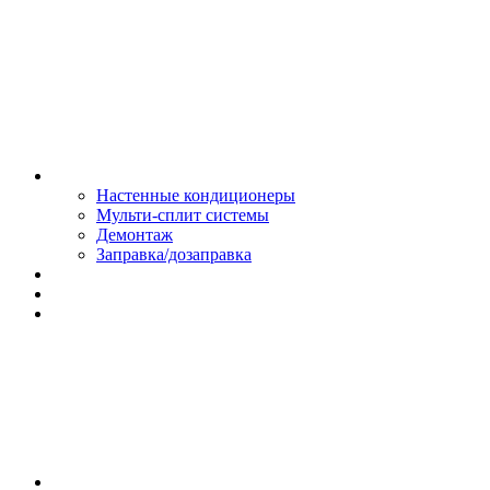
Монтаж и сервис
Настенные кондиционеры
Мульти-сплит системы
Демонтаж
Заправка/дозаправка
Доставка и оплата
Сертификаты
Обмен и возврат
Контакты