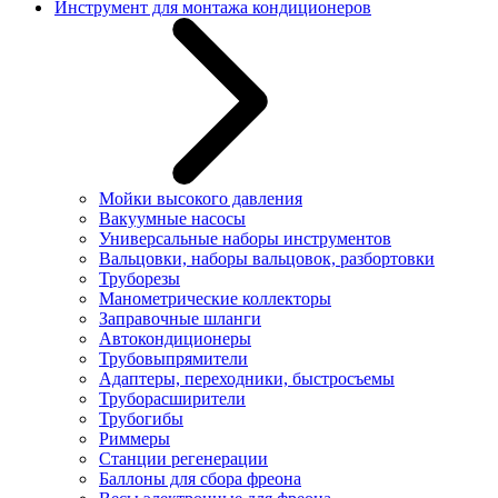
Инструмент для монтажа кондиционеров
Мойки высокого давления
Вакуумные насосы
Универсальные наборы инструментов
Вальцовки, наборы вальцовок, разбортовки
Труборезы
Манометрические коллекторы
Заправочные шланги
Автокондиционеры
Трубовыпрямители
Адаптеры, переходники, быстросъемы
Труборасширители
Трубогибы
Риммеры
Станции регенерации
Баллоны для сбора фреона