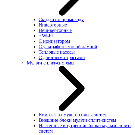
Скидка по промокоду
Инверторные
Неинверторные
с Wi-Fi
С ионизатором
С ультрафиолетовой лампой
Тепловые насосы
С длинными трассами
Мульти сплит-системы
Комплекты мульти сплит-систем
Внешние блоки мульти сплит-систем
Настенные внутренние блоки мульти сплит-
систем