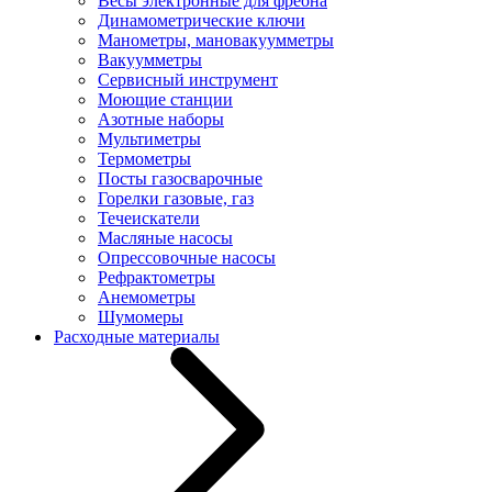
Весы электронные для фреона
Динамометрические ключи
Манометры, мановакуумметры
Вакуумметры
Сервисный инструмент
Моющие станции
Азотные наборы
Мультиметры
Термометры
Посты газосварочные
Горелки газовые, газ
Течеискатели
Масляные насосы
Опрессовочные насосы
Рефрактометры
Анемометры
Шумомеры
Расходные материалы