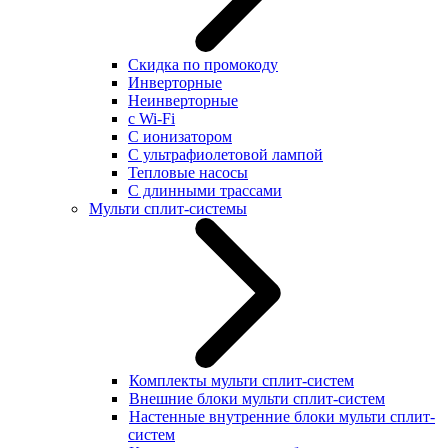
Скидка по промокоду
Инверторные
Неинверторные
с Wi-Fi
С ионизатором
С ультрафиолетовой лампой
Тепловые насосы
С длинными трассами
Мульти сплит-системы
Комплекты мульти сплит-систем
Внешние блоки мульти сплит-систем
Настенные внутренние блоки мульти сплит-
систем