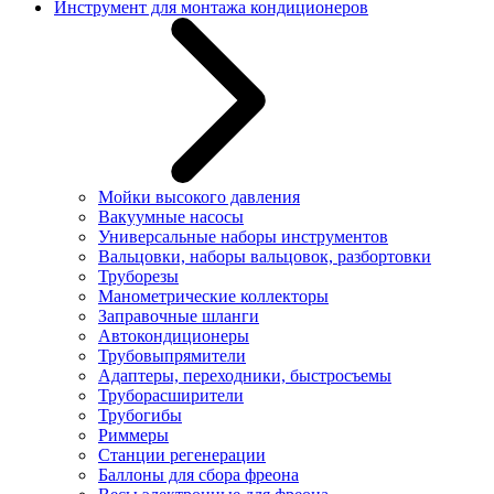
Инструмент для монтажа кондиционеров
Мойки высокого давления
Вакуумные насосы
Универсальные наборы инструментов
Вальцовки, наборы вальцовок, разбортовки
Труборезы
Манометрические коллекторы
Заправочные шланги
Автокондиционеры
Трубовыпрямители
Адаптеры, переходники, быстросъемы
Труборасширители
Трубогибы
Риммеры
Станции регенерации
Баллоны для сбора фреона