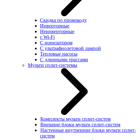
Скидка по промокоду
Инверторные
Неинверторные
с Wi-Fi
С ионизатором
С ультрафиолетовой лампой
Тепловые насосы
С длинными трассами
Мульти сплит-системы
Комплекты мульти сплит-систем
Внешние блоки мульти сплит-систем
Настенные внутренние блоки мульти сплит-
систем