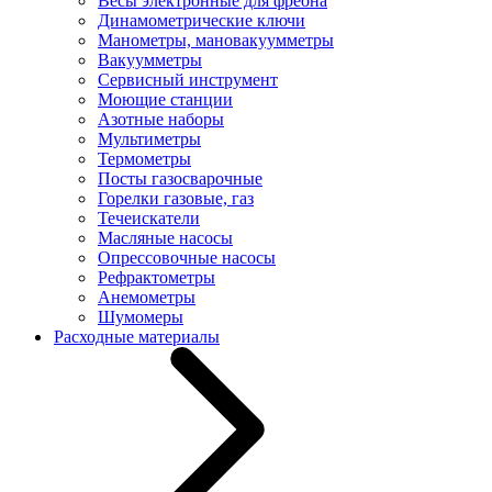
Весы электронные для фреона
Динамометрические ключи
Манометры, мановакуумметры
Вакуумметры
Сервисный инструмент
Моющие станции
Азотные наборы
Мультиметры
Термометры
Посты газосварочные
Горелки газовые, газ
Течеискатели
Масляные насосы
Опрессовочные насосы
Рефрактометры
Анемометры
Шумомеры
Расходные материалы