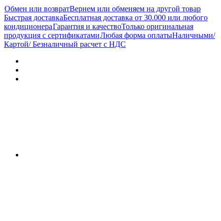
Обмен или возврат
Вернем или обменяем на другой товар
Быстрая доставка
Бесплатная доставка от 30.000 или любого
кондиционера
Гарантия и качество
Только оригинальная
продукция с сертификатами
Любая форма оплаты
Наличными/
Картой/ Безналичный расчет с НДС
Характеристики
Отзывы (0)
Документы