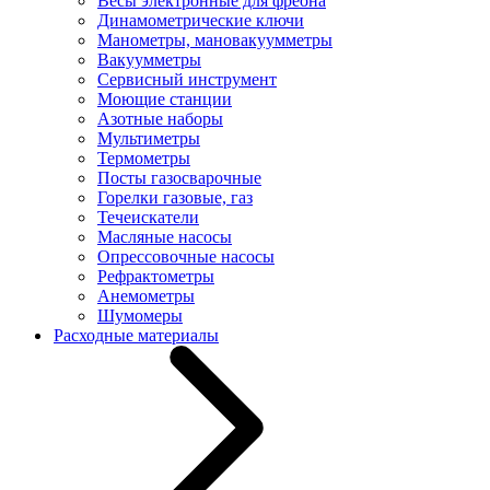
Весы электронные для фреона
Динамометрические ключи
Манометры, мановакуумметры
Вакуумметры
Сервисный инструмент
Моющие станции
Азотные наборы
Мультиметры
Термометры
Посты газосварочные
Горелки газовые, газ
Течеискатели
Масляные насосы
Опрессовочные насосы
Рефрактометры
Анемометры
Шумомеры
Расходные материалы