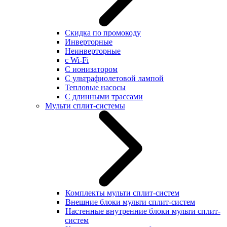
Скидка по промокоду
Инверторные
Неинверторные
с Wi-Fi
С ионизатором
С ультрафиолетовой лампой
Тепловые насосы
С длинными трассами
Мульти сплит-системы
Комплекты мульти сплит-систем
Внешние блоки мульти сплит-систем
Настенные внутренние блоки мульти сплит-
систем