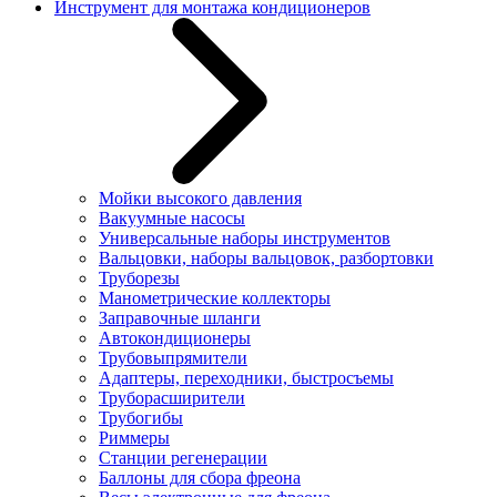
Инструмент для монтажа кондиционеров
Мойки высокого давления
Вакуумные насосы
Универсальные наборы инструментов
Вальцовки, наборы вальцовок, разбортовки
Труборезы
Манометрические коллекторы
Заправочные шланги
Автокондиционеры
Трубовыпрямители
Адаптеры, переходники, быстросъемы
Труборасширители
Трубогибы
Риммеры
Станции регенерации
Баллоны для сбора фреона