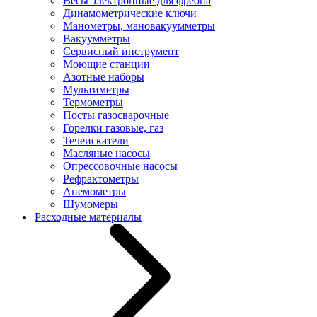
Весы электронные для фреона
Динамометрические ключи
Манометры, мановакуумметры
Вакуумметры
Сервисный инструмент
Моющие станции
Азотные наборы
Мультиметры
Термометры
Посты газосварочные
Горелки газовые, газ
Течеискатели
Масляные насосы
Опрессовочные насосы
Рефрактометры
Анемометры
Шумомеры
Расходные материалы