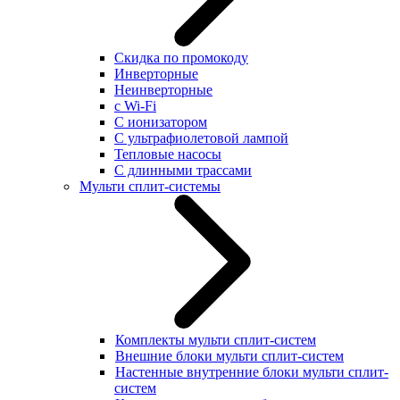
Скидка по промокоду
Инверторные
Неинверторные
с Wi-Fi
С ионизатором
С ультрафиолетовой лампой
Тепловые насосы
С длинными трассами
Мульти сплит-системы
Комплекты мульти сплит-систем
Внешние блоки мульти сплит-систем
Настенные внутренние блоки мульти сплит-
систем