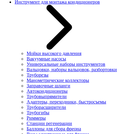
Инструмент для монтажа кондиционеров
Мойки высокого давления
Вакуумные насосы
Универсальные наборы инструментов
Вальцовки, наборы вальцовок, разбортовки
Труборезы
Манометрические коллекторы
Заправочные шланги
Автокондиционеры
Трубовыпрямители
Адаптеры, переходники, быстросъемы
Труборасширители
Трубогибы
Риммеры
Станции регенерации
Баллоны для сбора фреона