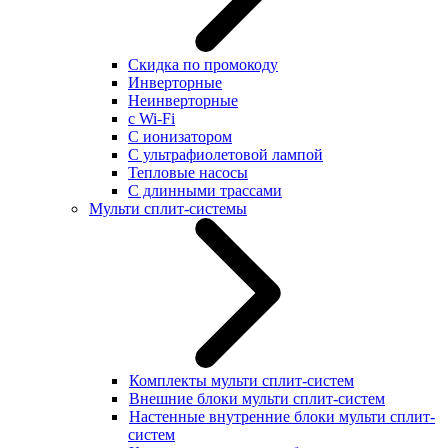
Скидка по промокоду
Инверторные
Неинверторные
с Wi-Fi
С ионизатором
С ультрафиолетовой лампой
Тепловые насосы
С длинными трассами
Мульти сплит-системы
Комплекты мульти сплит-систем
Внешние блоки мульти сплит-систем
Настенные внутренние блоки мульти сплит-
систем