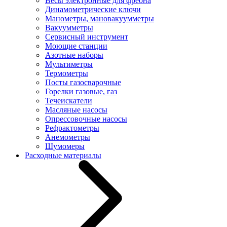
Весы электронные для фреона
Динамометрические ключи
Манометры, мановакуумметры
Вакуумметры
Сервисный инструмент
Моющие станции
Азотные наборы
Мультиметры
Термометры
Посты газосварочные
Горелки газовые, газ
Течеискатели
Масляные насосы
Опрессовочные насосы
Рефрактометры
Анемометры
Шумомеры
Расходные материалы