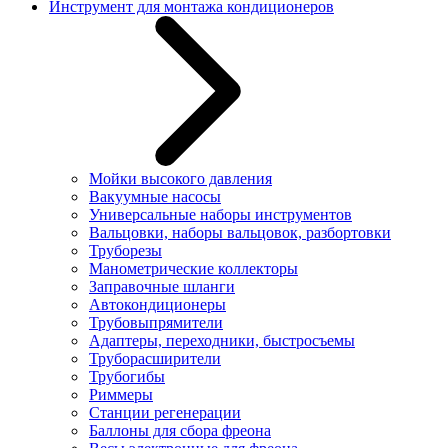
Инструмент для монтажа кондиционеров
Мойки высокого давления
Вакуумные насосы
Универсальные наборы инструментов
Вальцовки, наборы вальцовок, разбортовки
Труборезы
Манометрические коллекторы
Заправочные шланги
Автокондиционеры
Трубовыпрямители
Адаптеры, переходники, быстросъемы
Труборасширители
Трубогибы
Риммеры
Станции регенерации
Баллоны для сбора фреона