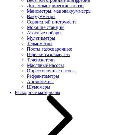
Весы электронные для фреона
Динамометрические ключи
Манометры, мановакуумметры
Вакуумметры
Сервисный инструмент
Моющие станции
Азотные наборы
Мультиметры
Термометры
Посты газосварочные
Горелки газовые, газ
Течеискатели
Масляные насосы
Опрессовочные насосы
Рефрактометры
Анемометры
Шумомеры
Расходные материалы