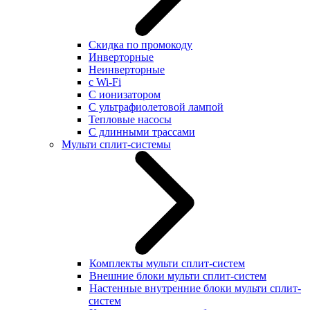
Скидка по промокоду
Инверторные
Неинверторные
с Wi-Fi
С ионизатором
С ультрафиолетовой лампой
Тепловые насосы
С длинными трассами
Мульти сплит-системы
Комплекты мульти сплит-систем
Внешние блоки мульти сплит-систем
Настенные внутренние блоки мульти сплит-
систем