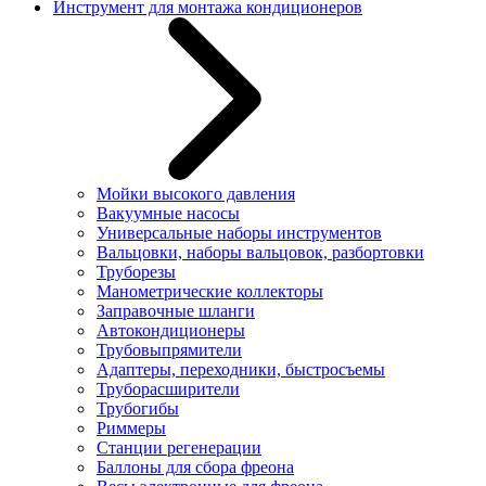
Инструмент для монтажа кондиционеров
Мойки высокого давления
Вакуумные насосы
Универсальные наборы инструментов
Вальцовки, наборы вальцовок, разбортовки
Труборезы
Манометрические коллекторы
Заправочные шланги
Автокондиционеры
Трубовыпрямители
Адаптеры, переходники, быстросъемы
Труборасширители
Трубогибы
Риммеры
Станции регенерации
Баллоны для сбора фреона