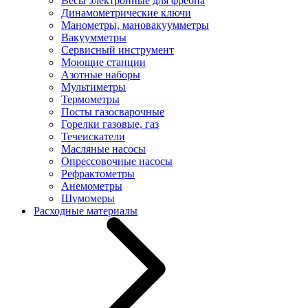
Весы электронные для фреона
Динамометрические ключи
Манометры, мановакуумметры
Вакуумметры
Сервисный инструмент
Моющие станции
Азотные наборы
Мультиметры
Термометры
Посты газосварочные
Горелки газовые, газ
Течеискатели
Масляные насосы
Опрессовочные насосы
Рефрактометры
Анемометры
Шумомеры
Расходные материалы