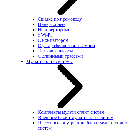
Скидка по промокоду
Инверторные
Неинверторные
с Wi-Fi
С ионизатором
С ультрафиолетовой лампой
Тепловые насосы
С длинными трассами
Мульти сплит-системы
Комплекты мульти сплит-систем
Внешние блоки мульти сплит-систем
Настенные внутренние блоки мульти сплит-
систем