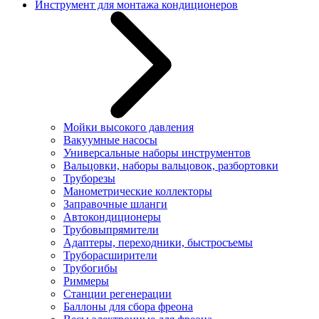
Инструмент для монтажа кондиционеров
Мойки высокого давления
Вакуумные насосы
Универсальные наборы инструментов
Вальцовки, наборы вальцовок, разбортовки
Труборезы
Манометрические коллекторы
Заправочные шланги
Автокондиционеры
Трубовыпрямители
Адаптеры, переходники, быстросъемы
Труборасширители
Трубогибы
Риммеры
Станции регенерации
Баллоны для сбора фреона