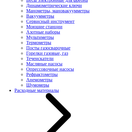
Весы электронные для фреона
Динамометрические ключи
Манометры, мановакуумметры
Вакуумметры
Сервисный инструмент
Моющие станции
Азотные наборы
Мультиметры
Термометры
Посты газосварочные
Горелки газовые, газ
Течеискатели
Масляные насосы
Опрессовочные насосы
Рефрактометры
Анемометры
Шумомеры
Расходные материалы