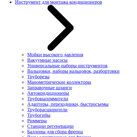
Инструмент для монтажа кондиционеров
Мойки высокого давления
Вакуумные насосы
Универсальные наборы инструментов
Вальцовки, наборы вальцовок, разбортовки
Труборезы
Манометрические коллекторы
Заправочные шланги
Автокондиционеры
Трубовыпрямители
Адаптеры, переходники, быстросъемы
Труборасширители
Трубогибы
Риммеры
Станции регенерации
Баллоны для сбора фреона