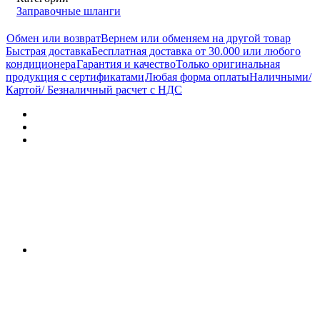
Заправочные шланги
Обмен или возврат
Вернем или обменяем на другой товар
Быстрая доставка
Бесплатная доставка от 30.000 или любого
кондиционера
Гарантия и качество
Только оригинальная
продукция с сертификатами
Любая форма оплаты
Наличными/
Картой/ Безналичный расчет с НДС
Характеристики
Отзывы (0)
Документы