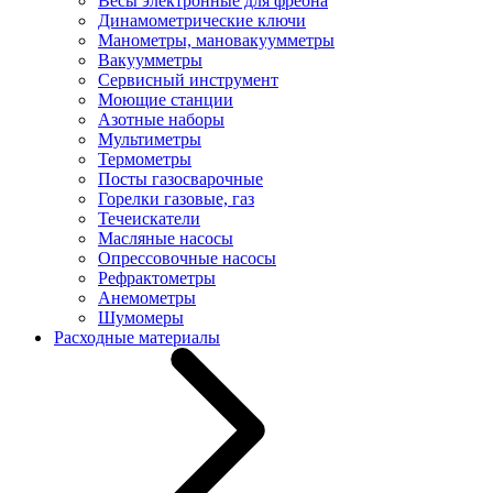
Весы электронные для фреона
Динамометрические ключи
Манометры, мановакуумметры
Вакуумметры
Сервисный инструмент
Моющие станции
Азотные наборы
Мультиметры
Термометры
Посты газосварочные
Горелки газовые, газ
Течеискатели
Масляные насосы
Опрессовочные насосы
Рефрактометры
Анемометры
Шумомеры
Расходные материалы