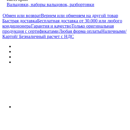
Вальцовки, наборы вальцовок, разбортовки
Обмен или возврат
Вернем или обменяем на другой товар
Быстрая доставка
Бесплатная доставка от 30.000 или любого
кондиционера
Гарантия и качество
Только оригинальная
продукция с сертификатами
Любая форма оплаты
Наличными/
Картой/ Безналичный расчет с НДС
Описание
Характеристики
Отзывы (0)
Документы