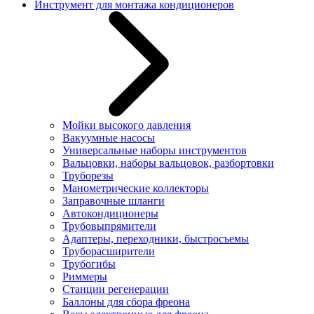
Инструмент для монтажа кондиционеров
Мойки высокого давления
Вакуумные насосы
Универсальные наборы инструментов
Вальцовки, наборы вальцовок, разбортовки
Труборезы
Манометрические коллекторы
Заправочные шланги
Автокондиционеры
Трубовыпрямители
Адаптеры, переходники, быстросъемы
Труборасширители
Трубогибы
Риммеры
Станции регенерации
Баллоны для сбора фреона