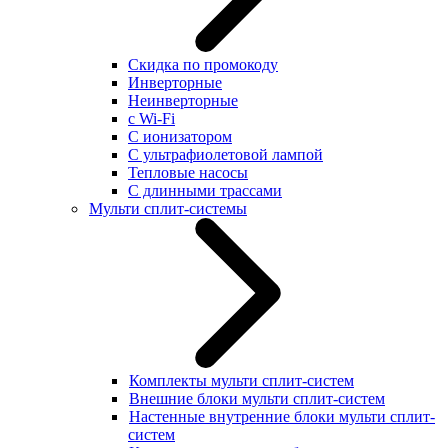
Скидка по промокоду
Инверторные
Неинверторные
с Wi-Fi
С ионизатором
С ультрафиолетовой лампой
Тепловые насосы
С длинными трассами
Мульти сплит-системы
Комплекты мульти сплит-систем
Внешние блоки мульти сплит-систем
Настенные внутренние блоки мульти сплит-
систем