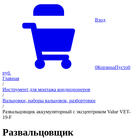
Вход
0
Корзина
Пусто
0
руб.
Главная
/
Инструмент для монтажа кондиционеров
/
Вальцовки, наборы вальцовок, разбортовки
/
Развальцовщик аккумуляторный c эксцентриком Value VET-
19-F
Развальцовщик