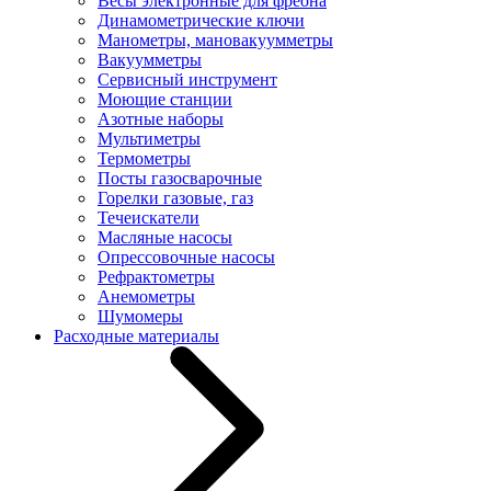
Весы электронные для фреона
Динамометрические ключи
Манометры, мановакуумметры
Вакуумметры
Сервисный инструмент
Моющие станции
Азотные наборы
Мультиметры
Термометры
Посты газосварочные
Горелки газовые, газ
Течеискатели
Масляные насосы
Опрессовочные насосы
Рефрактометры
Анемометры
Шумомеры
Расходные материалы