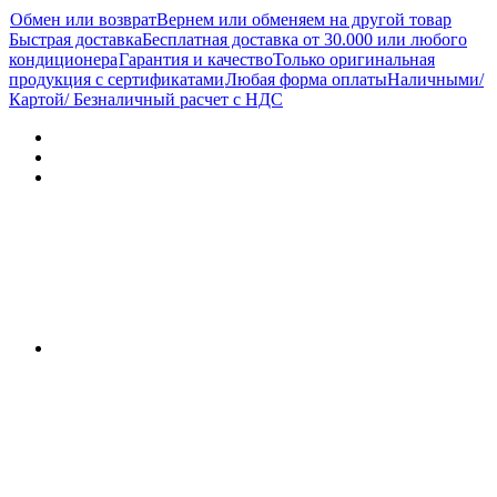
Обмен или возврат
Вернем или обменяем на другой товар
Быстрая доставка
Бесплатная доставка от 30.000 или любого
кондиционера
Гарантия и качество
Только оригинальная
продукция с сертификатами
Любая форма оплаты
Наличными/
Картой/ Безналичный расчет с НДС
Характеристики
Отзывы (0)
Документы