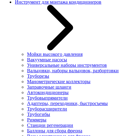
Инструмент для монтажа кондиционеров
Мойки высокого давления
Вакуумные насосы
Универсальные наборы инструментов
Вальцовки, наборы вальцовок, разбортовки
Труборезы
Манометрические коллекторы
Заправочные шланги
Автокондиционеры
Трубовыпрямители
Адаптеры, переходники, быстросъемы
Труборасширители
Трубогибы
Риммеры
Станции регенерации
Баллоны для сбора фреона