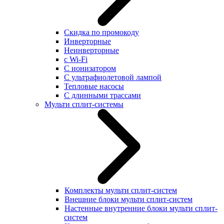
Скидка по промокоду
Инверторные
Неинверторные
с Wi-Fi
С ионизатором
С ультрафиолетовой лампой
Тепловые насосы
С длинными трассами
Мульти сплит-системы
Комплекты мульти сплит-систем
Внешние блоки мульти сплит-систем
Настенные внутренние блоки мульти сплит-
систем