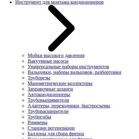
Инструмент для монтажа кондиционеров
Мойки высокого давления
Вакуумные насосы
Универсальные наборы инструментов
Вальцовки, наборы вальцовок, разбортовки
Труборезы
Манометрические коллекторы
Заправочные шланги
Автокондиционеры
Трубовыпрямители
Адаптеры, переходники, быстросъемы
Труборасширители
Трубогибы
Риммеры
Станции регенерации
Баллоны для сбора фреона