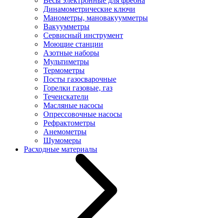
Весы электронные для фреона
Динамометрические ключи
Манометры, мановакуумметры
Вакуумметры
Сервисный инструмент
Моющие станции
Азотные наборы
Мультиметры
Термометры
Посты газосварочные
Горелки газовые, газ
Течеискатели
Масляные насосы
Опрессовочные насосы
Рефрактометры
Анемометры
Шумомеры
Расходные материалы