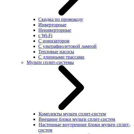
Скидка по промокоду
Инверторные
Неинверторные
с Wi-Fi
С ионизатором
С ультрафиолетовой лампой
Тепловые насосы
С длинными трассами
Мульти сплит-системы
Комплекты мульти сплит-систем
Внешние блоки мульти сплит-систем
Настенные внутренние блоки мульти сплит-
систем