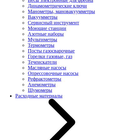
Весы электронные для фреона
Динамометрические ключи
Манометры, мановакуумметры
Вакуумметры
Сервисный инструмент
Моющие станции
Азотные наборы
Мультиметры
Термометры
Посты газосварочные
Горелки газовые, газ
Течеискатели
Масляные насосы
Опрессовочные насосы
Рефрактометры
Анемометры
Шумомеры
Расходные материалы