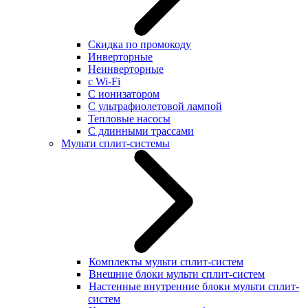
Скидка по промокоду
Инверторные
Неинверторные
с Wi-Fi
С ионизатором
С ультрафиолетовой лампой
Тепловые насосы
С длинными трассами
Мульти сплит-системы
Комплекты мульти сплит-систем
Внешние блоки мульти сплит-систем
Настенные внутренние блоки мульти сплит-
систем