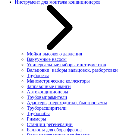
Инструмент для монтажа кондиционеров
Мойки высокого давления
Вакуумные насосы
Универсальные наборы инструментов
Вальцовки, наборы вальцовок, разбортовки
Труборезы
Манометрические коллекторы
Заправочные шланги
Автокондиционеры
Трубовыпрямители
Адаптеры, переходники, быстросъемы
Труборасширители
Трубогибы
Риммеры
Станции регенерации
Баллоны для сбора фреона