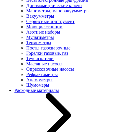
Весы электронные для фреона
Динамометрические ключи
Манометры, мановакуумметры
Вакуумметры
Сервисный инструмент
Моющие станции
Азотные наборы
Мультиметры
Термометры
Посты газосварочные
Горелки газовые, газ
Течеискатели
Масляные насосы
Опрессовочные насосы
Рефрактометры
Анемометры
Шумомеры
Расходные материалы