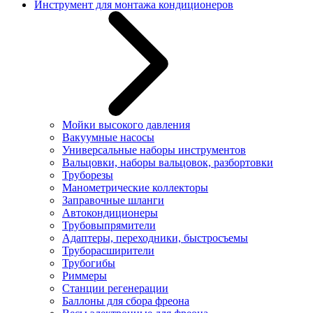
Инструмент для монтажа кондиционеров
Мойки высокого давления
Вакуумные насосы
Универсальные наборы инструментов
Вальцовки, наборы вальцовок, разбортовки
Труборезы
Манометрические коллекторы
Заправочные шланги
Автокондиционеры
Трубовыпрямители
Адаптеры, переходники, быстросъемы
Труборасширители
Трубогибы
Риммеры
Станции регенерации
Баллоны для сбора фреона