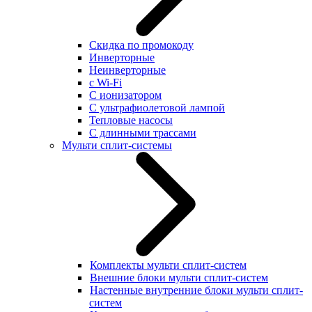
Скидка по промокоду
Инверторные
Неинверторные
с Wi-Fi
С ионизатором
С ультрафиолетовой лампой
Тепловые насосы
С длинными трассами
Мульти сплит-системы
Комплекты мульти сплит-систем
Внешние блоки мульти сплит-систем
Настенные внутренние блоки мульти сплит-
систем