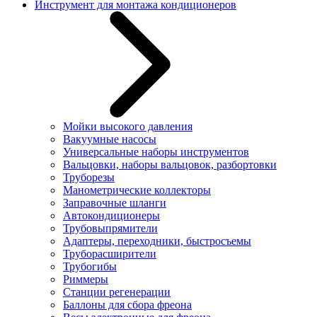
Инструмент для монтажа кондиционеров
Мойки высокого давления
Вакуумные насосы
Универсальные наборы инструментов
Вальцовки, наборы вальцовок, разбортовки
Труборезы
Манометрические коллекторы
Заправочные шланги
Автокондиционеры
Трубовыпрямители
Адаптеры, переходники, быстросъемы
Труборасширители
Трубогибы
Риммеры
Станции регенерации
Баллоны для сбора фреона