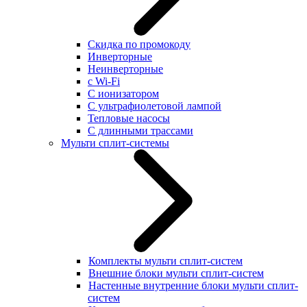
Скидка по промокоду
Инверторные
Неинверторные
с Wi-Fi
С ионизатором
С ультрафиолетовой лампой
Тепловые насосы
С длинными трассами
Мульти сплит-системы
Комплекты мульти сплит-систем
Внешние блоки мульти сплит-систем
Настенные внутренние блоки мульти сплит-
систем