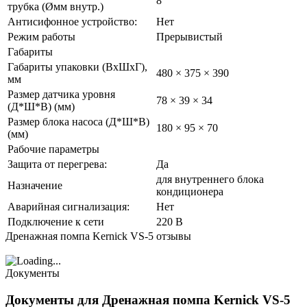
8
трубка (Øмм внутр.)
Антисифонное устройство:
Нет
Режим работы
Прерывистый
Габариты
Габариты упаковки (ВxШxГ),
480 × 375 × 390
мм
Размер датчика уровня
78 × 39 × 34
(Д*Ш*В) (мм)
Размер блока насоса (Д*Ш*В)
180 × 95 × 70
(мм)
Рабочие параметры
Защита от перегрева:
Да
для внутреннего блока
Назначение
кондиционера
Аварийная сигнализация:
Нет
Подключение к сети
220 В
Дренажная помпа Kernick VS-5 отзывы
Документы
Документы для Дренажная помпа Kernick VS-5