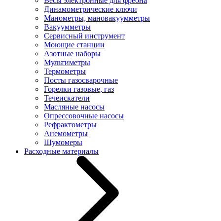
Весы электронные для фреона
Динамометрические ключи
Манометры, мановакуумметры
Вакуумметры
Сервисный инструмент
Моющие станции
Азотные наборы
Мультиметры
Термометры
Посты газосварочные
Горелки газовые, газ
Течеискатели
Масляные насосы
Опрессовочные насосы
Рефрактометры
Анемометры
Шумомеры
Расходные материалы