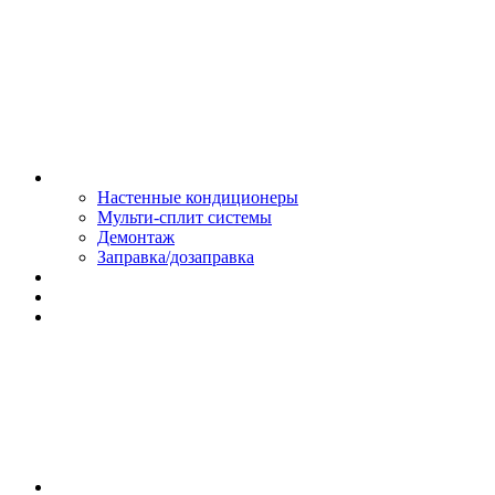
Монтаж и сервис
Настенные кондиционеры
Мульти-сплит системы
Демонтаж
Заправка/дозаправка
Доставка и оплата
Сертификаты
Обмен и возврат
Контакты