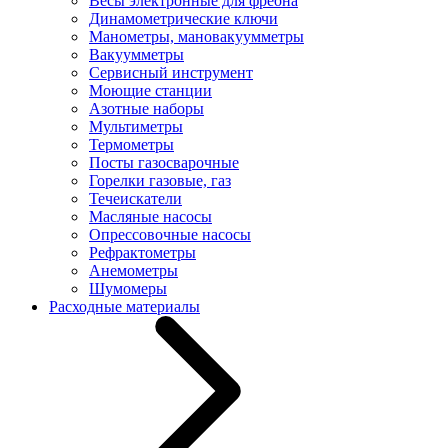
Весы электронные для фреона
Динамометрические ключи
Манометры, мановакуумметры
Вакуумметры
Сервисный инструмент
Моющие станции
Азотные наборы
Мультиметры
Термометры
Посты газосварочные
Горелки газовые, газ
Течеискатели
Масляные насосы
Опрессовочные насосы
Рефрактометры
Анемометры
Шумомеры
Расходные материалы