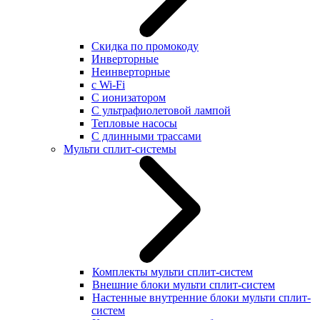
Скидка по промокоду
Инверторные
Неинверторные
с Wi-Fi
С ионизатором
С ультрафиолетовой лампой
Тепловые насосы
С длинными трассами
Мульти сплит-системы
Комплекты мульти сплит-систем
Внешние блоки мульти сплит-систем
Настенные внутренние блоки мульти сплит-
систем