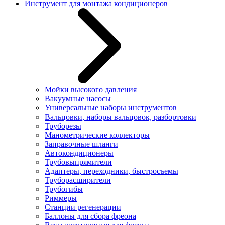
Инструмент для монтажа кондиционеров
Мойки высокого давления
Вакуумные насосы
Универсальные наборы инструментов
Вальцовки, наборы вальцовок, разбортовки
Труборезы
Манометрические коллекторы
Заправочные шланги
Автокондиционеры
Трубовыпрямители
Адаптеры, переходники, быстросъемы
Труборасширители
Трубогибы
Риммеры
Станции регенерации
Баллоны для сбора фреона