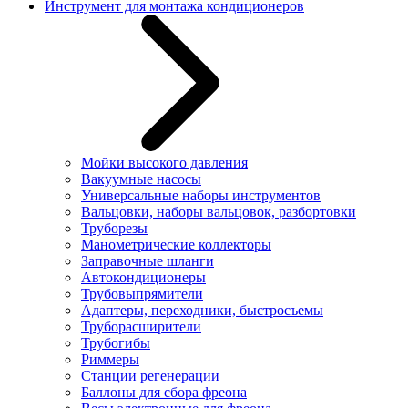
Инструмент для монтажа кондиционеров
Мойки высокого давления
Вакуумные насосы
Универсальные наборы инструментов
Вальцовки, наборы вальцовок, разбортовки
Труборезы
Манометрические коллекторы
Заправочные шланги
Автокондиционеры
Трубовыпрямители
Адаптеры, переходники, быстросъемы
Труборасширители
Трубогибы
Риммеры
Станции регенерации
Баллоны для сбора фреона