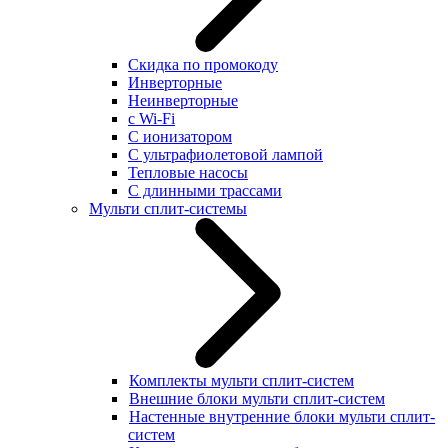
Скидка по промокоду
Инверторные
Неинверторные
с Wi-Fi
С ионизатором
С ультрафиолетовой лампой
Тепловые насосы
С длинными трассами
Мульти сплит-системы
Комплекты мульти сплит-систем
Внешние блоки мульти сплит-систем
Настенные внутренние блоки мульти сплит-
систем