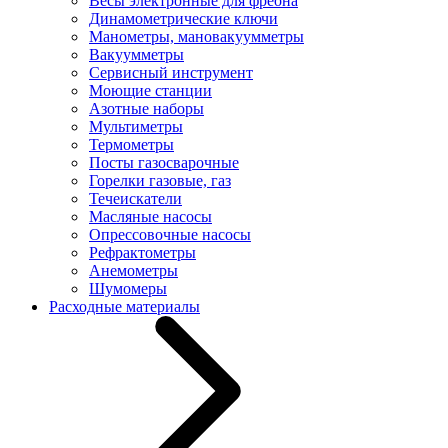
Весы электронные для фреона
Динамометрические ключи
Манометры, мановакуумметры
Вакуумметры
Сервисный инструмент
Моющие станции
Азотные наборы
Мультиметры
Термометры
Посты газосварочные
Горелки газовые, газ
Течеискатели
Масляные насосы
Опрессовочные насосы
Рефрактометры
Анемометры
Шумомеры
Расходные материалы