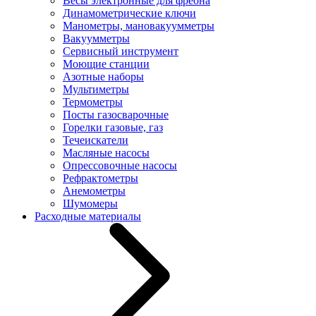
Весы электронные для фреона
Динамометрические ключи
Манометры, мановакуумметры
Вакуумметры
Сервисный инструмент
Моющие станции
Азотные наборы
Мультиметры
Термометры
Посты газосварочные
Горелки газовые, газ
Течеискатели
Масляные насосы
Опрессовочные насосы
Рефрактометры
Анемометры
Шумомеры
Расходные материалы