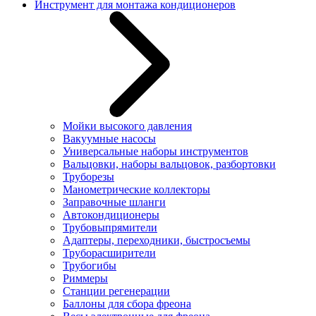
Инструмент для монтажа кондиционеров
Мойки высокого давления
Вакуумные насосы
Универсальные наборы инструментов
Вальцовки, наборы вальцовок, разбортовки
Труборезы
Манометрические коллекторы
Заправочные шланги
Автокондиционеры
Трубовыпрямители
Адаптеры, переходники, быстросъемы
Труборасширители
Трубогибы
Риммеры
Станции регенерации
Баллоны для сбора фреона