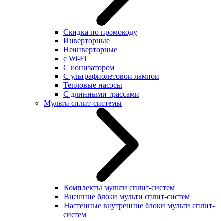
Скидка по промокоду
Инверторные
Неинверторные
с Wi-Fi
С ионизатором
С ультрафиолетовой лампой
Тепловые насосы
С длинными трассами
Мульти сплит-системы
Комплекты мульти сплит-систем
Внешние блоки мульти сплит-систем
Настенные внутренние блоки мульти сплит-
систем